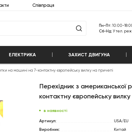
акти
Співпраця
Пн-Пт:
10:00-18:0
Cб-Нд:
У тел. реж
ЕЛЕКТРИКА
ЗАХИСТ ДВИГУНА
етки на машині на 7-контактну європейську вилку на причепі
Перехідник з американської р
контактну європейську вилку 
в наявності
Артикул:
USA/EU
Виробник:
Китай