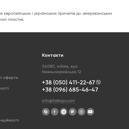
я європейських і українських причепів до американських
ріал пластик.
Контакти
04080, м.Київ, вул.
Нижньоюрківська 12
ої оферти
+38 (050) 411-22-67
ості
+38 (096) 685-46-47
info@farkopi.com
енційності