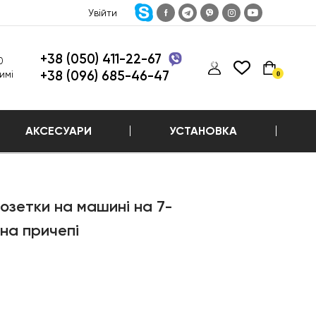
Увійти
+38 (050) 411-22-67
0
+38 (096) 685-46-47
имі
0
АКСЕСУАРИ
УСТАНОВКА
озетки на машині на 7-
на причепі