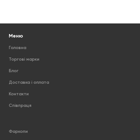
Меню
Головна
Торгові марки
Блог
Доставка і оплата
Контакти
Співпраця
Фаркопи