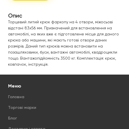
Опис
Торцевий литий крюк фаркопу на 4 отвори, міжосьові
відстані 83х56 мм. Призначений для встановлення на
автомобілі, на яких вже є підготовлене місце для даного
крюка або машини, які мають готові отвори даних
розмірів. Даний тип крюків можна встановити на
позашляховики, буси, вантажні автомобілі, квадроцикли
тощо. Вантажопідйомність 3500 кг. Комплектація: крюк,
ковпачок, інструкція.
Меню
Головна
Торгові марки
Блог
Доставка і оплата