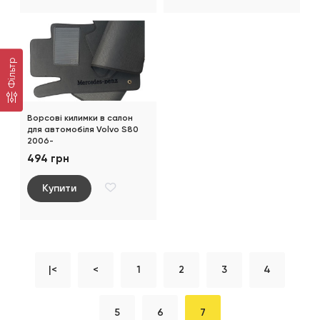
Фільтр
Ворсові килимки в салон
для автомобіля Volvo S80
2006-
494 грн
Купити
|<
<
1
2
3
4
5
6
7