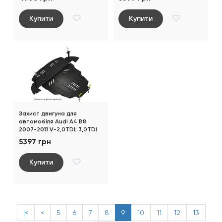
Купити
Купити
Захист двигуна для
автомобіля Audi A4 В8
2007-2011 V-2,0TDI; 3,0TDI
5397 грн
Купити
|<
<
5
6
7
8
9
10
11
12
13